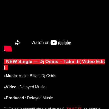
NEW Single — Dj Osiris – Take It ( Video Edit
)
»Music
: Victor Biliac, Dj Osiris
»Video
: Delayed Music
»Produced
: Delayed Music