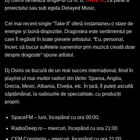
Dj Osiris lansează single-ul cu nr. 8,
TAKE IT
, ca parte a
proiectului sau sub egida Delayed Music.
Cel mai recent single “Take It” oferă instantaneu o stare de
energie și bună-dispoziție. Dragostea este sentimentul pe
care îl regăsiți în toate piesele artistului. “Eu, personal,
încerc să bucur sufletele oamenilor prin muzică creată doar
despre dragoste” spune artistul.
Dj Osiris se bucură de un real succes internațional, fiind în
playlist-ul mai multor radiori din țările: Spania, Anglia,
Grecia, Mexic, Albania, Elveția, etc. În țară, îl puteți ascultă
săptămânal, la radiourile de specialitate, cu producții
proprii:
SpaceFM – luni, începând cu ora 00:00;
RadioDeep.ro – miercuri, începând cu ora 21:00
CFM Constanța – miercuri, începând cu ora 21:00.