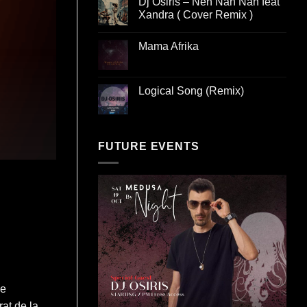
Dj Osiris – Neh Nah Nah feat
Xandra ( Cover Remix )
Mama Afrika
Logical Song (Remix)
FUTURE EVENTS
me
rat de la