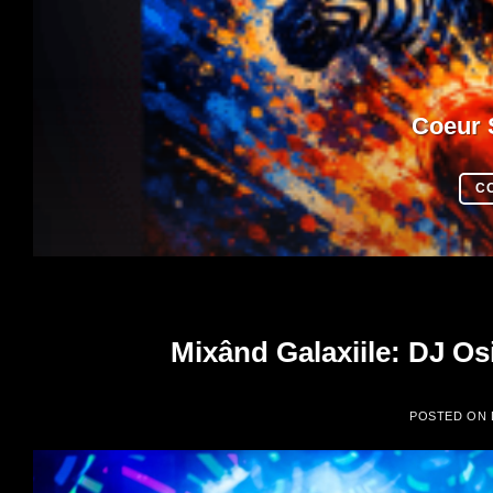
Coeur 
C
Mixând Galaxiile: DJ Osi
POSTED ON