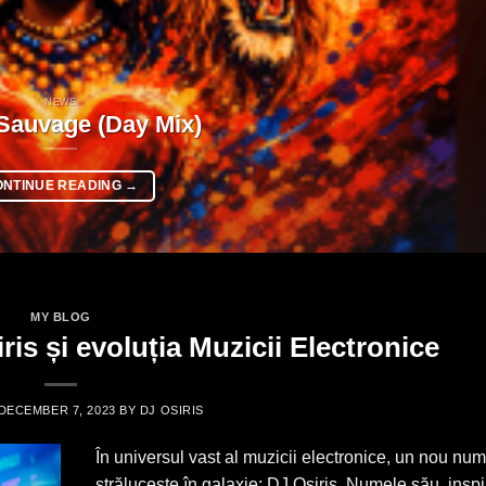
NEWS
Sauvage (Day Mix)
ONTINUE READING
→
MY BLOG
ris și evoluția Muzicii Electronice
DECEMBER 7, 2023
BY
DJ OSIRIS
În universul vast al muzicii electronice, un nou nu
strălucește în galaxie: DJ Osiris. Numele său, inspi