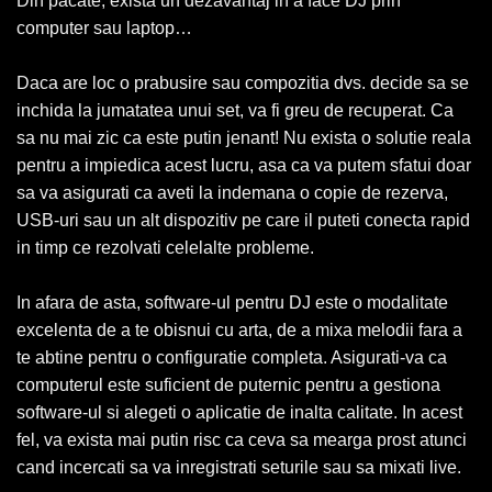
Din pacate, exista un dezavantaj in a face DJ prin
computer sau laptop…
Daca are loc o prabusire sau compozitia dvs. decide sa se
inchida la jumatatea unui set, va fi greu de recuperat. Ca
sa nu mai zic ca este putin jenant! Nu exista o solutie reala
pentru a impiedica acest lucru, asa ca va putem sfatui doar
sa va asigurati ca aveti la indemana o copie de rezerva,
USB-uri sau un alt dispozitiv pe care il puteti conecta rapid
in timp ce rezolvati celelalte probleme.
In afara de asta, software-ul pentru DJ este o modalitate
excelenta de a te obisnui cu arta, de a mixa melodii fara a
te abtine pentru o configuratie completa. Asigurati-va ca
computerul este suficient de puternic pentru a gestiona
software-ul si alegeti o aplicatie de inalta calitate. In acest
fel, va exista mai putin risc ca ceva sa mearga prost atunci
cand incercati sa va inregistrati seturile sau sa mixati live.