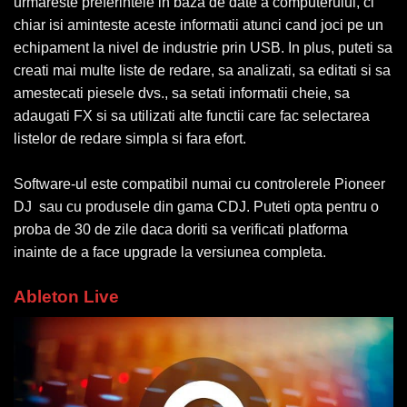
urmareste preferintele in baza de date a computerului, ci
chiar isi aminteste aceste informatii atunci cand joci pe un
echipament la nivel de industrie prin USB. In plus, puteti sa
creati mai multe liste de redare, sa analizati, sa editati si sa
amestecati piesele dvs., sa setati informatii cheie, sa
adaugati FX si sa utilizati alte functii care fac selectarea
listelor de redare simpla si fara efort.
Software-ul este compatibil numai cu controlerele Pioneer
DJ sau cu produsele din gama CDJ. Puteti opta pentru o
proba de 30 de zile daca doriti sa verificati platforma
inainte de a face upgrade la versiunea completa.
Ableton Live