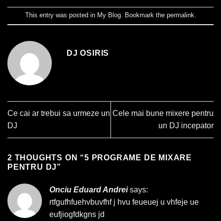
This entry was posted in
My Blog
. Bookmark the
permalink
.
DJ OSIRIS
Ce cai ar trebui sa urmeze un
Cele mai bune mixere pentru
DJ
un DJ incepator
2 THOUGHTS ON “
5 PROGRAME DE MIXARE
PENTRU DJ
”
Onciu Eduard Andrei
says:
rtfgufhfuehvbuvfhf j hvu feueuej u vhfeje ue
eufjiogfdkgns jd