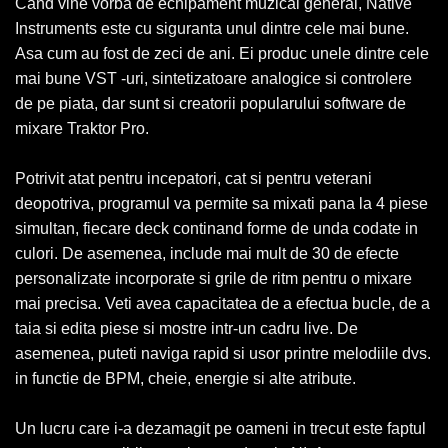
Cand vine vorba de echipament muzical general, Native
Instruments este cu siguranta unul dintre cele mai bune.
Asa cum au fost de zeci de ani. Ei produc unele dintre cele
mai bune VST -uri, sintetizatoare analogice si controlere
de pe piata, dar sunt si creatorii popularului software de
mixare Traktor Pro.
Potrivit atat pentru incepatori, cat si pentru veterani
deopotriva, programul va permite sa mixati pana la 4 piese
simultan, fiecare deck continand forme de unda codate in
culori. De asemenea, include mai mult de 30 de efecte
personalizate incorporate si grile de ritm pentru o mixare
mai precisa. Veti avea capacitatea de a efectua bucle, de a
taia si edita piese si mostre intr-un cadru live. De
asemenea, puteti naviga rapid si usor printre melodiile dvs.
in functie de BPM, cheie, energie si alte atribute.
Un lucru care i-a dezamagit pe oameni in trecut este faptul