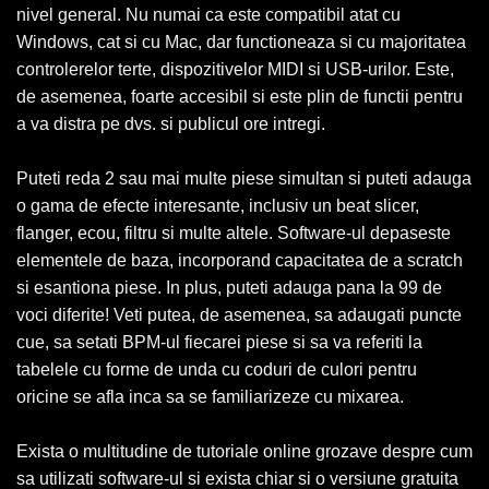
nivel general. Nu numai ca este compatibil atat cu
Windows, cat si cu Mac, dar functioneaza si cu majoritatea
controlerelor terte, dispozitivelor MIDI si USB-urilor. Este,
de asemenea, foarte accesibil si este plin de functii pentru
a va distra pe dvs. si publicul ore intregi.
Puteti reda 2 sau mai multe piese simultan si puteti adauga
o gama de efecte interesante, inclusiv un beat slicer,
flanger, ecou, ​​filtru si multe altele. Software-ul depaseste
elementele de baza, incorporand capacitatea de a scratch
si esantiona piese. In plus, puteti adauga pana la 99 de
voci diferite! Veti putea, de asemenea, sa adaugati puncte
cue, sa setati BPM-ul fiecarei piese si sa va referiti la
tabelele cu forme de unda cu coduri de culori pentru
oricine se afla inca sa se familiarizeze cu mixarea.
Exista o multitudine de tutoriale online grozave despre cum
sa utilizati software-ul si exista chiar si o versiune gratuita